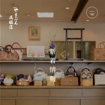
新
着
情
報