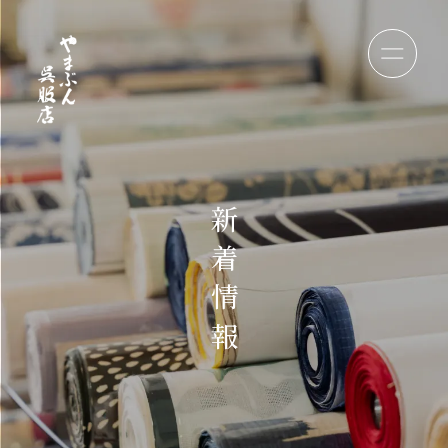
新
着
情
報