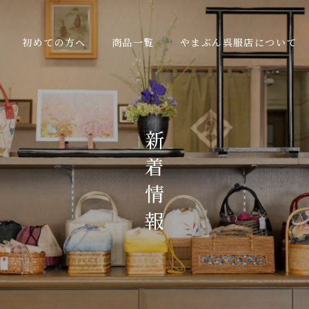
初めての方へ
商品一覧
やまぶん呉服店について
新
着
情
報