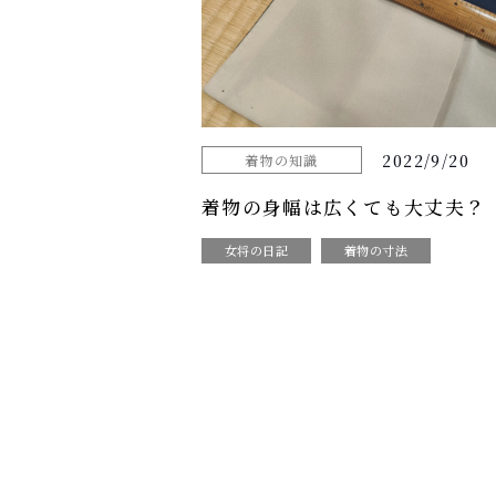
2022/9/20
着物の知識
着物の身幅は広くても大丈夫？
女将の日記
着物の寸法