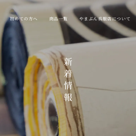
初めての方へ
商品一覧
やまぶん呉服店について
新
着
情
報