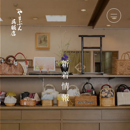
新
着
情
報