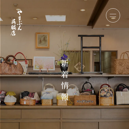
新
着
情
報