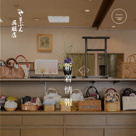
新
着
情
報