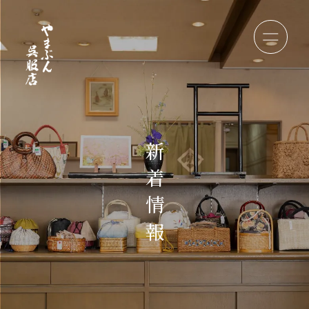
新
着
情
報