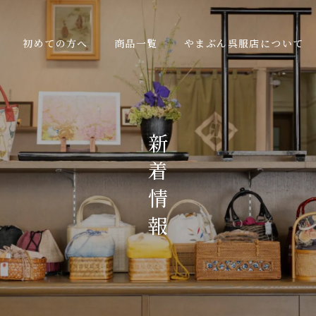
初めての方へ
商品一覧
やまぶん呉服店について
新
着
情
報