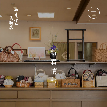
新
着
情
報