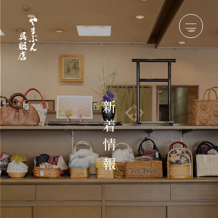
新
着
情
報