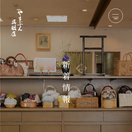
新
着
情
報