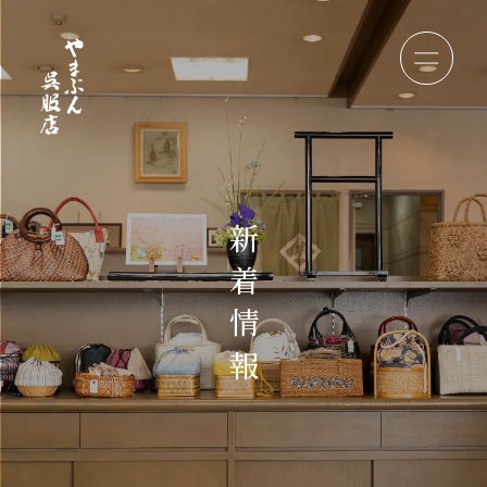
新
着
情
報