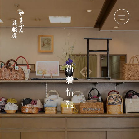
新
着
情
報