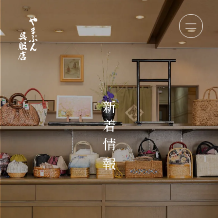
新
着
情
報