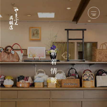
新
着
情
報