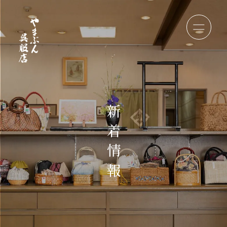
新
着
情
報