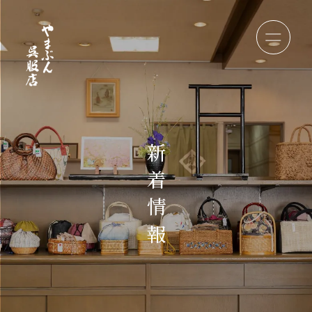
新
着
情
報