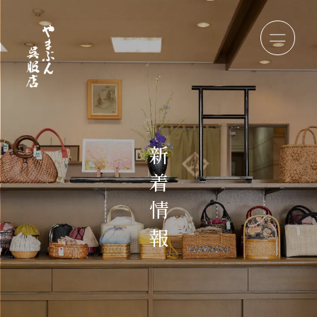
新
着
情
報