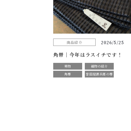
2026/5/25
商品紹介
角帯｜今年はラスイチです！
男物
織物の紹介
角帯
誉田屋源兵衛の帯