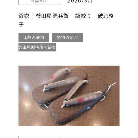
2026/3/1
商品紹介
浴衣｜誉田屋源兵衛 籠絞り 破れ格
子
木綿の着物
染物の紹介
誉田屋源兵衛の浴衣