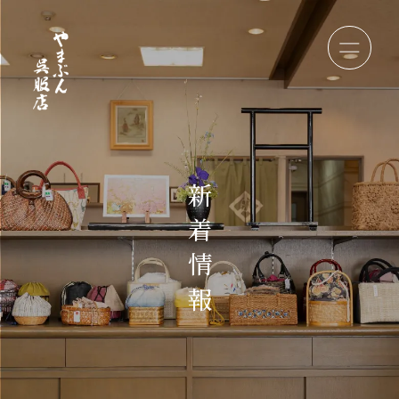
新
着
情
報