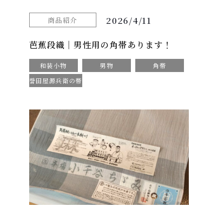
2026/4/11
商品紹介
芭蕉段織｜男性用の角帯あります！
和装小物
男物
角帯
誉田屋源兵衛の帯