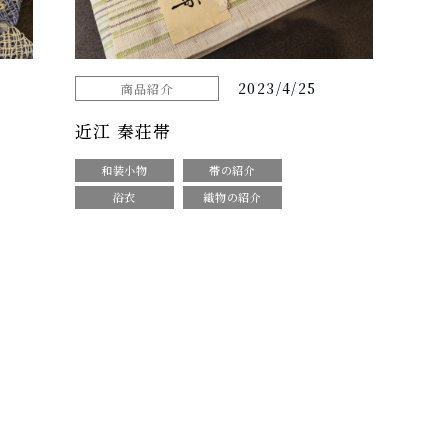
2023/4/25
商品紹介
近江 秦荘帯
和装小物
帯の紹介
浴衣
織物の紹介