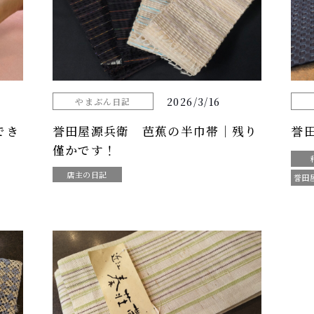
2026/3/16
やまぶん日記
でき
誉田屋源兵衛 芭蕉の半巾帯｜残り
誉
僅かです！
店主の日記
誉田