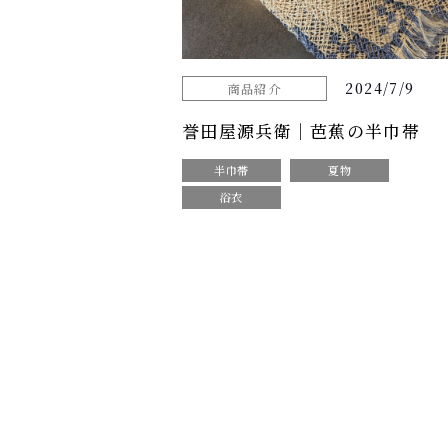
2024/7/9
商品紹介
誉田屋源兵衛｜芭蕉の半巾帯
半巾帯
夏物
浴衣