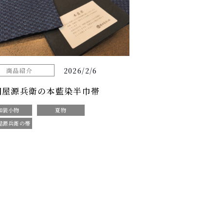
2026/2/6
商品紹介
田屋源兵衛の本藍染半巾帯
和装小物
夏物
屋源兵衛の帯