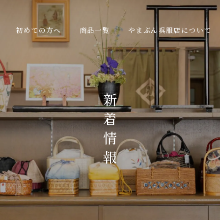
初めての方へ
商品一覧
やまぶん呉服店について
新
着
情
報