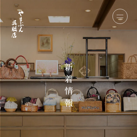
新
着
情
報