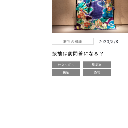
2023/5/8
着物の知識
振袖は訪問着になる？
仕立て直し
別誂え
振袖
染物