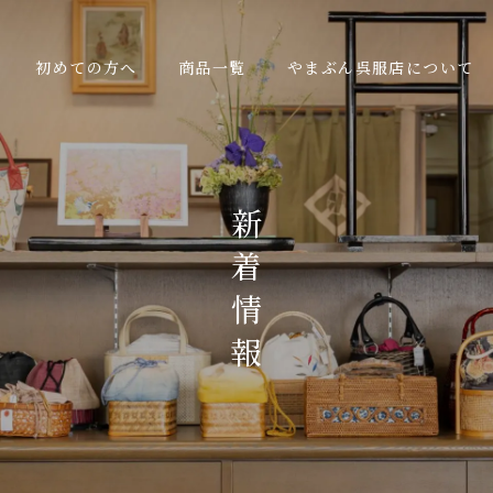
初めての方へ
商品一覧
やまぶん呉服店について
新
着
情
報