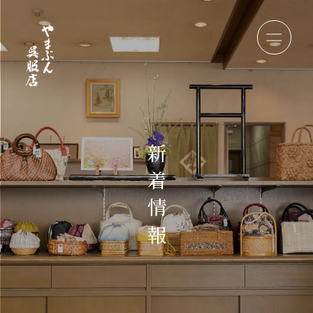
新
着
情
報