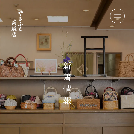
新
着
情
報