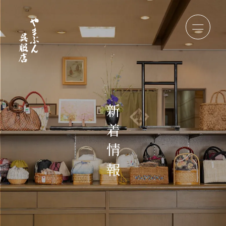
新
着
情
報