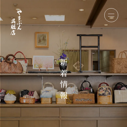
新
着
情
報