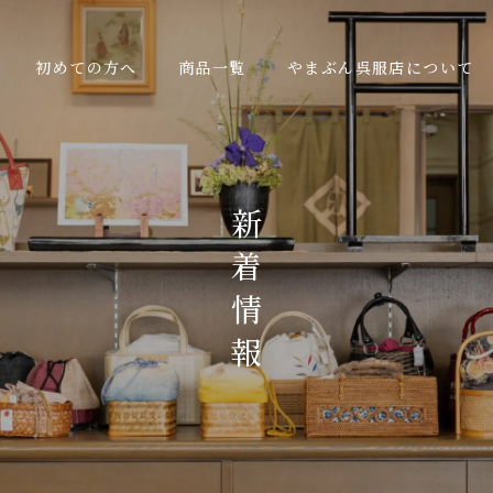
初めての方へ
商品一覧
やまぶん呉服店について
新
着
情
報