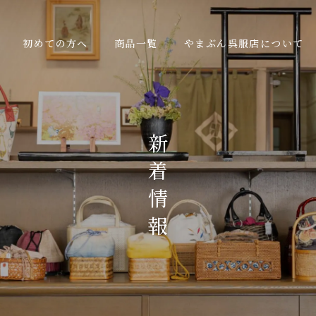
初めての方へ
商品一覧
やまぶん呉服店について
新
着
情
報