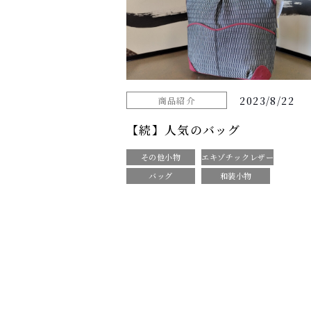
2023/8/22
商品紹介
【続】人気のバッグ
その他小物
エキゾチックレザー
バッグ
和装小物