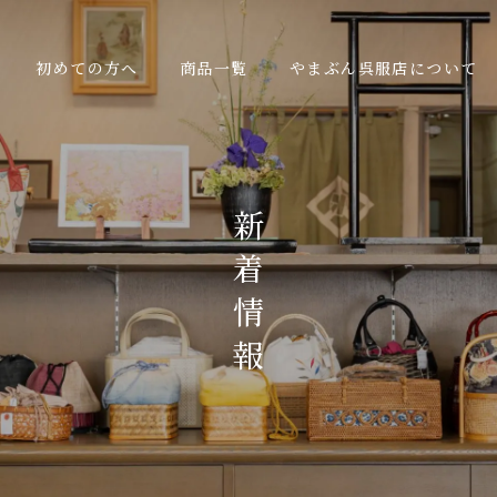
初めての方へ
商品一覧
やまぶん呉服店について
新
着
情
報