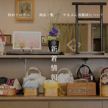
初めての方へ
商品一覧
やまぶん呉服店について
新
着
情
報