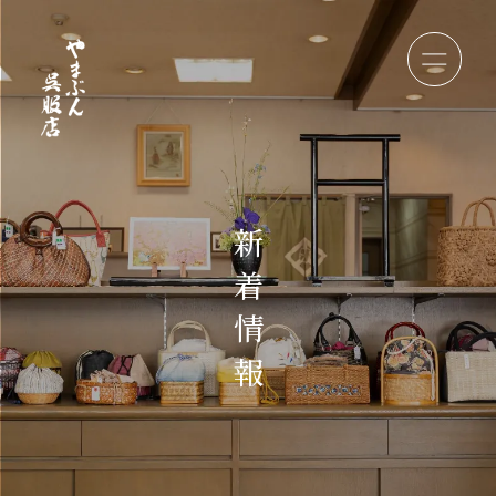
新
着
情
報