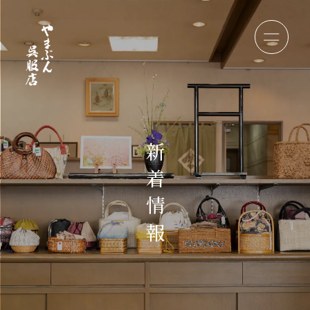
新
着
情
報