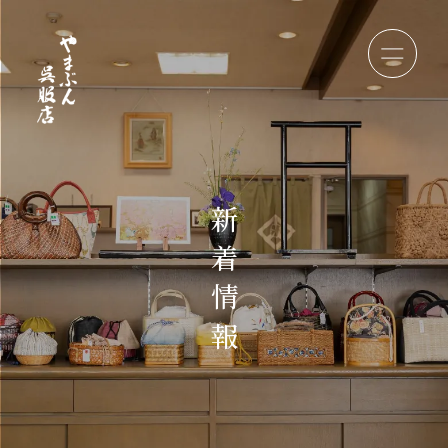
新
着
情
報