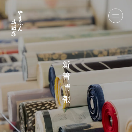
新
着
情
報