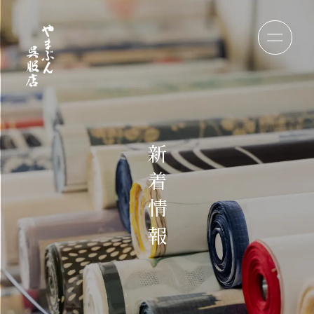
新
着
情
報