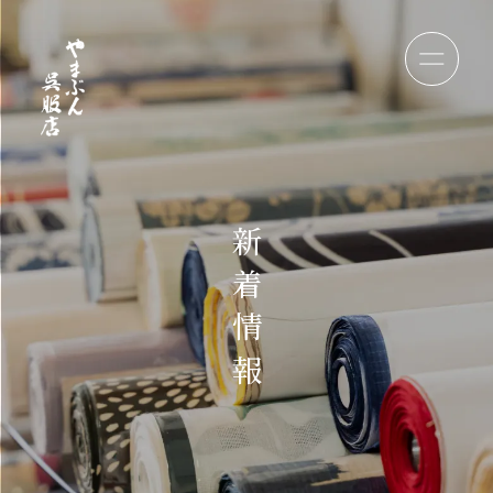
新
着
情
報