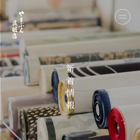
新
着
情
報