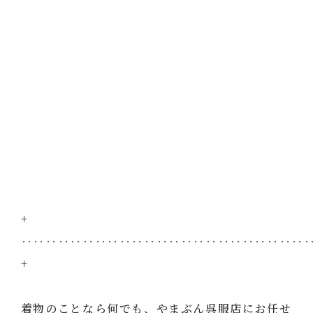
+
‥‥‥‥‥‥‥‥‥‥‥‥‥‥‥‥‥‥‥‥‥‥‥
+
着物のことなら何でも、やまぶん呉服店にお任せ