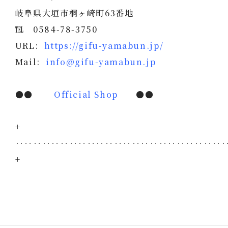
岐阜県大垣市桐ヶ崎町63番地
℡ 0584-78-3750
URL:
https://gifu-yamabun.jp/
Mail:
info@gifu-yamabun.jp
●●
Official Shop
●●
+
‥‥‥‥‥‥‥‥‥‥‥‥‥‥‥‥‥‥‥‥‥‥‥
+