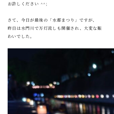
お許しください ^^;
さて、今日が最後の「水都まつり」ですが、
昨日は水門川で万灯流しも開催され、大変な賑
わいでした。