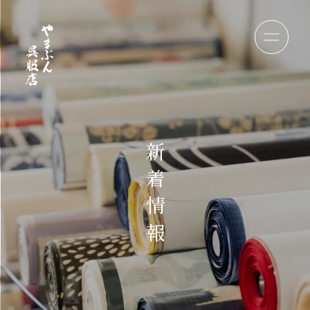
新
着
情
報