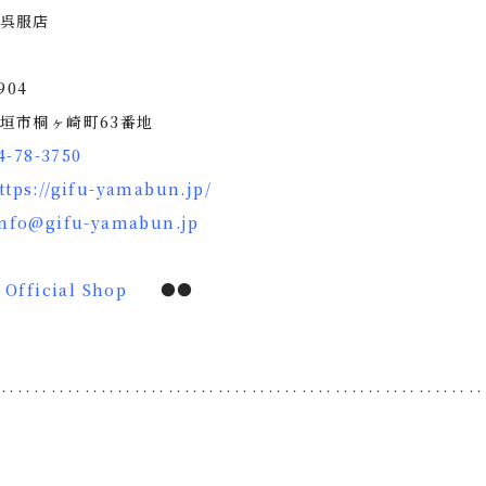
呉服店
904
垣市桐ヶ崎町63番地
4-78-3750
ttps://gifu-yamabun.jp/
info@gifu-yamabun.jp
Official Shop
●●
‥‥‥‥‥‥‥‥‥‥‥‥‥‥‥‥‥‥‥‥‥‥‥‥‥‥‥‥‥