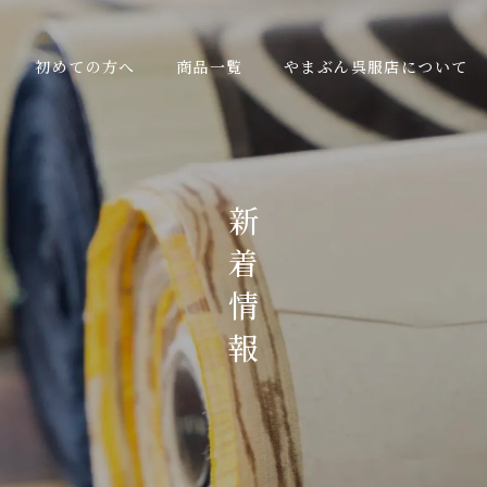
初めての方へ
商品一覧
やまぶん呉服店について
新
着
情
報