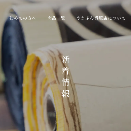
初めての方へ
商品一覧
やまぶん呉服店について
新
着
情
報