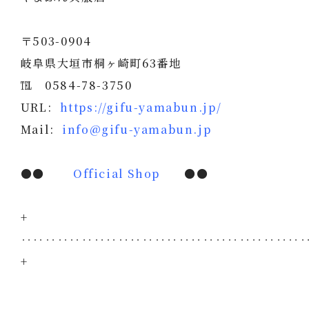
〒503-0904
岐阜県大垣市桐ヶ崎町63番地
℡ 0584-78-3750
URL:
https://gifu-yamabun.jp/
Mail:
info@gifu-yamabun.jp
●●
Official Shop
●●
+
‥‥‥‥‥‥‥‥‥‥‥‥‥‥‥‥‥‥‥‥‥‥‥
+