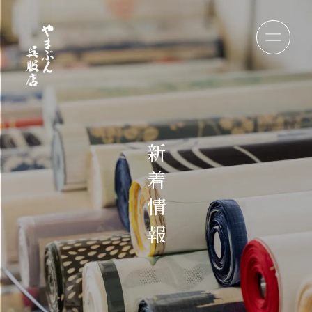
新
着
情
報