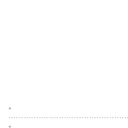
+
‥‥‥‥‥‥‥‥‥‥‥‥‥‥‥‥‥‥‥‥‥‥‥
+