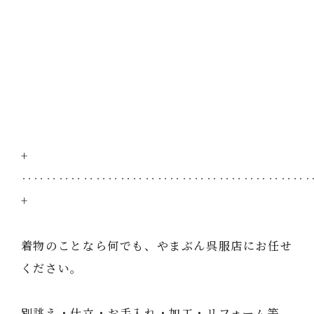
+
‥‥‥‥‥‥‥‥‥‥‥‥‥‥‥‥‥‥‥‥‥‥‥
+
着物のことなら何でも、やまぶん呉服店にお任せ
ください。
別誂え・仕立・お手入れ・加工・リフォーム等