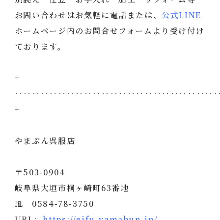
お問い合わせはお気軽に電話または、
公式LINE
ホームページ内のお問合せフォームより受け付け
ております。
+
‥‥‥‥‥‥‥‥‥‥‥‥‥‥‥‥‥‥‥‥‥‥‥
+
やまぶん呉服店
〒503-0904
岐阜県大垣市桐ヶ崎町63番地
℡ 0584-78-3750
URL:
https://gifu-yamabun.jp/