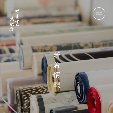
新
着
情
報