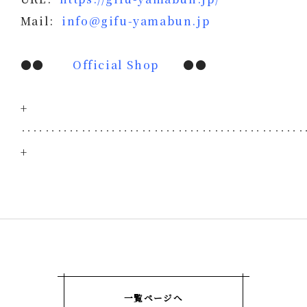
Mail:
info@gifu-yamabun.jp
●●
Official Shop
●●
+
‥‥‥‥‥‥‥‥‥‥‥‥‥‥‥‥‥‥‥‥‥‥‥
+
一覧ページへ