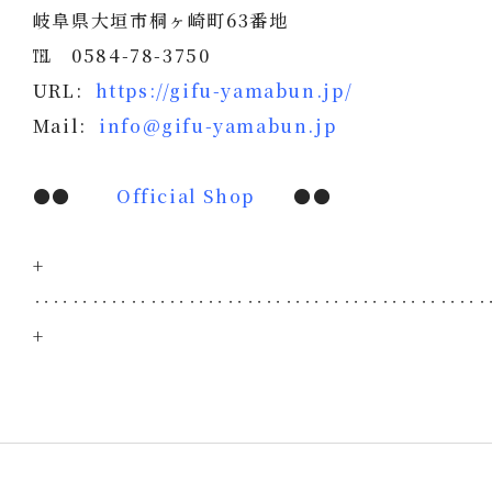
岐阜県大垣市桐ヶ崎町63番地
℡ 0584-78-3750
URL:
https://gifu-yamabun.jp/
Mail:
info@gifu-yamabun.jp
●●
Official Shop
●●
+
‥‥‥‥‥‥‥‥‥‥‥‥‥‥‥‥‥‥‥‥‥‥‥
+