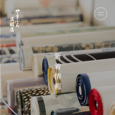
新
着
情
報