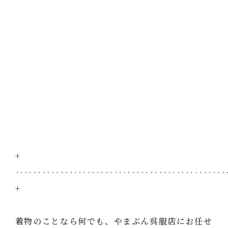
+
‥‥‥‥‥‥‥‥‥‥‥‥‥‥‥‥‥‥‥‥‥‥‥
+
着物のことなら何でも、やまぶん呉服店にお任せ