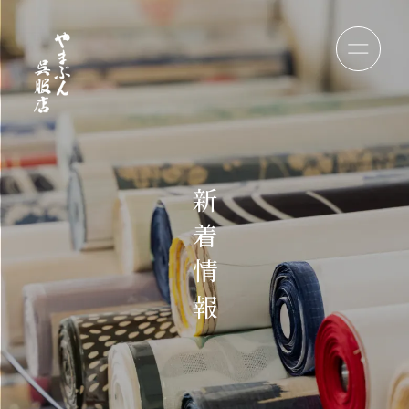
新
着
情
報