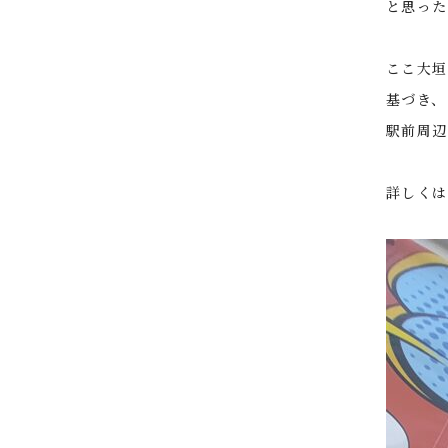
と思った
ここ大垣
基づき、
駅前周辺
詳しく