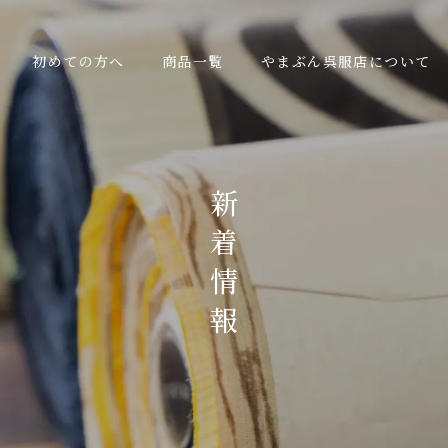
初めての方へ
商品一覧
やまぶん呉服店について
新
着
情
報