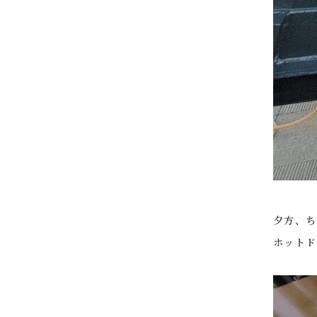
夕方、ち
ホットド