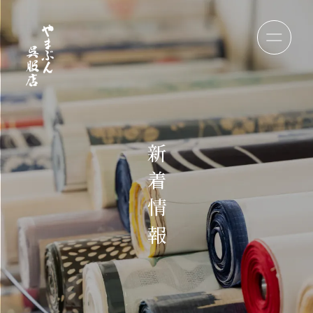
新
着
情
報