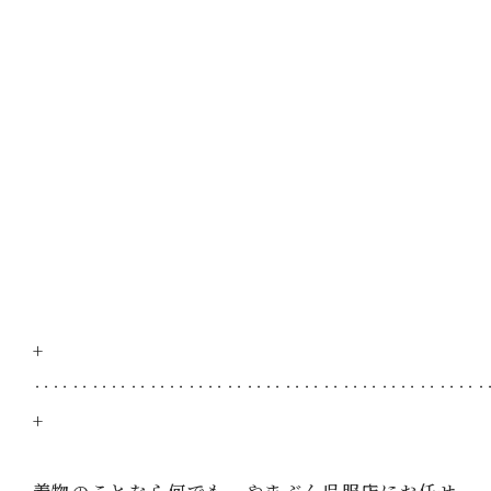
+
‥‥‥‥‥‥‥‥‥‥‥‥‥‥‥‥‥‥‥‥‥‥‥
+