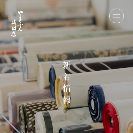
新
着
情
報