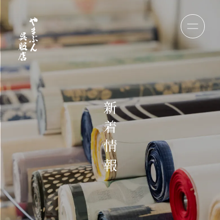
新
着
情
報